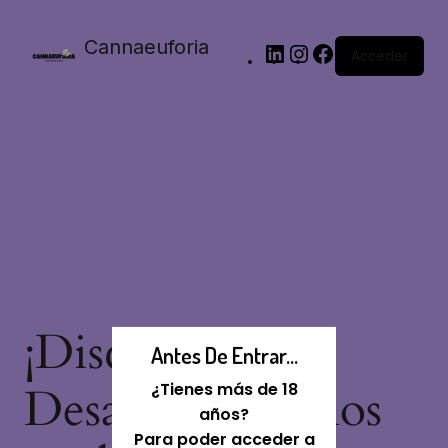
Cannaeuforia
Acceder
¡Disculpa Este
Antes De Entrar...
Desastre! Estamos
¿Tienes más de 18
años?
Para poder acceder a