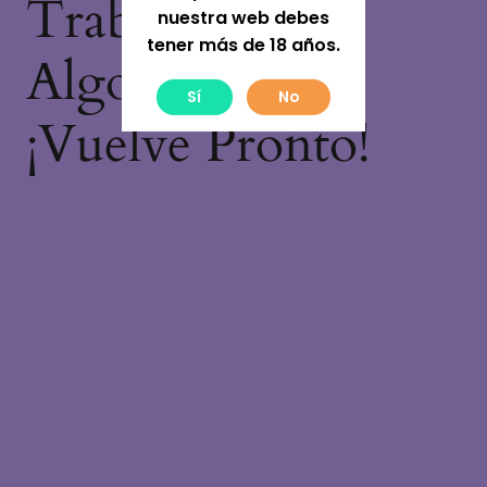
Trabajando En
nuestra web debes
tener más de 18 años.
Algo Increíble,
Sí
No
¡vuelve Pronto!