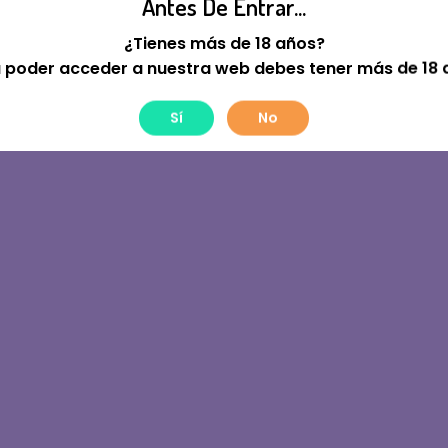
Antes De Entrar...
tre! Estamos Trabajan
¿Tienes más de 18 años?
 poder acceder a nuestra web debes tener más de 18 
Sí
No