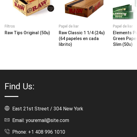
Filtros
Papel de liar
Papel de liar
Raw Tips Original (50u)
Raw Classic 1 1/4 (24u)
Elements Pa
(64 papeles en cada
Green Paper
librito)
Slim (50u)
Find Us:
East 21st Street / 304 New York
Email: youremail@site.com
Phone: +1 408 996 1010