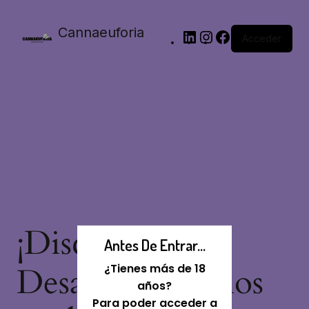
Cannaeuforia
Acceder
¡Disculpa Este
Antes De Entrar...
Desastre! Estamos
¿Tienes más de 18
años?
Para poder acceder a