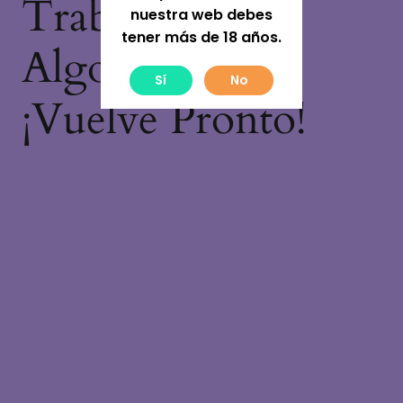
Trabajando En
nuestra web debes
tener más de 18 años.
Algo Increíble,
Sí
No
¡vuelve Pronto!