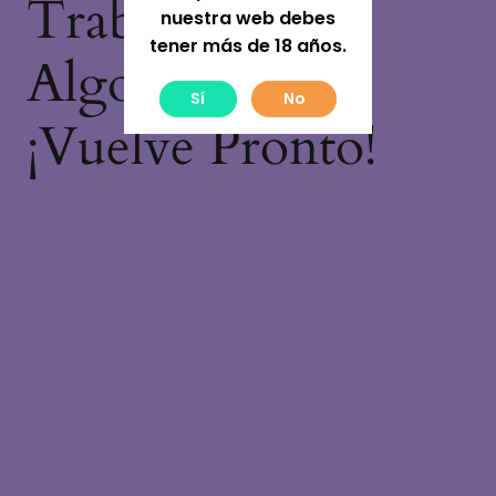
Trabajando En
nuestra web debes
tener más de 18 años.
Algo Increíble,
Sí
No
¡vuelve Pronto!