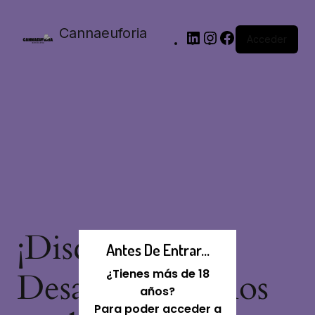
Cannaeuforia
Acceder
¡Disculpa Este
Antes De Entrar...
Desastre! Estamos
¿Tienes más de 18
años?
Para poder acceder a