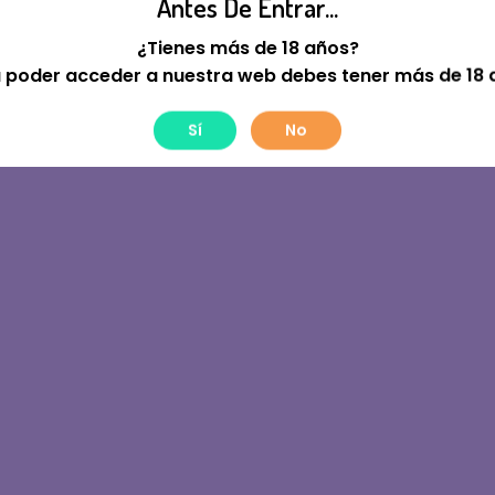
Antes De Entrar...
tre! Estamos Trabajan
¿Tienes más de 18 años?
 poder acceder a nuestra web debes tener más de 18 
Sí
No