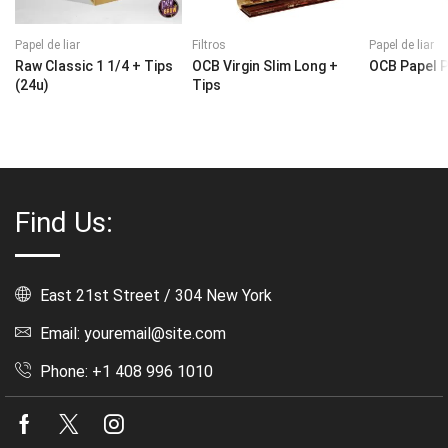
Papel de liar
Filtros
Papel de liar
Raw Classic 1 1/4 + Tips
OCB Virgin Slim Long +
OCB Papel 
(24u)
Tips
Find Us:
East 21st Street / 304 New York
Email: youremail@site.com
Phone: +1 408 996 1010
Facebook
Twitter
Instagram