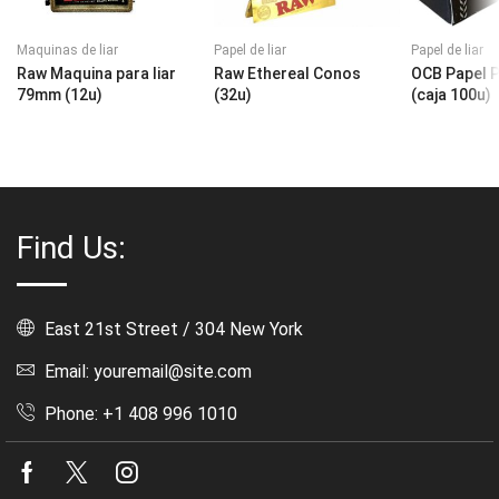
Maquinas de liar
Papel de liar
Papel de liar
Raw Maquina para liar
Raw Ethereal Conos
OCB Papel 
79mm (12u)
(32u)
(caja 100u)
Find Us:
East 21st Street / 304 New York
Email: youremail@site.com
Phone: +1 408 996 1010
Facebook
Twitter
Instagram