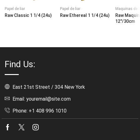
Papel de liar
Papel de liar
Maquinas de l
Raw Classic 1 1/4 (24u)
Raw Ethereal 1 1/4 (24u)
Raw Maquina
12″/30cm
Find Us:
East 21st Street / 304 New York
Email: youremail@site.com
Phone: +1 408 996 1010
Facebook
Twitter
Instagram