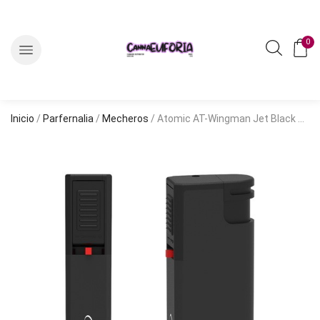
0
Inicio
/
Parfernalia
/
Mecheros
/ Atomic AT-Wingman Jet Black Rubber