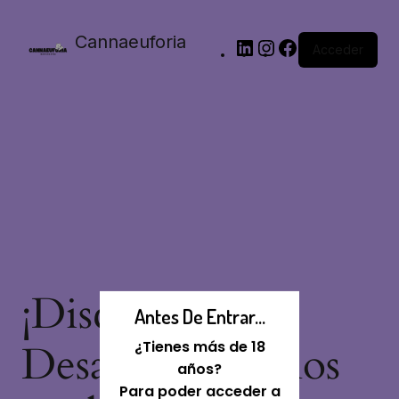
Cannaeuforia
Acceder
¡Disculpa Este
Antes De Entrar...
Desastre! Estamos
¿Tienes más de 18
años?
Para poder acceder a