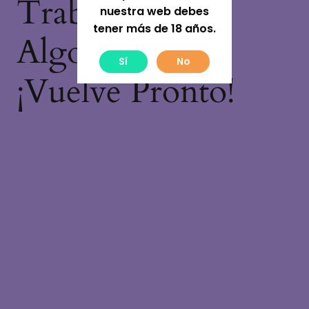
Trabajando En
nuestra web debes
tener más de 18 años.
Algo Increíble,
Sí
No
¡vuelve Pronto!