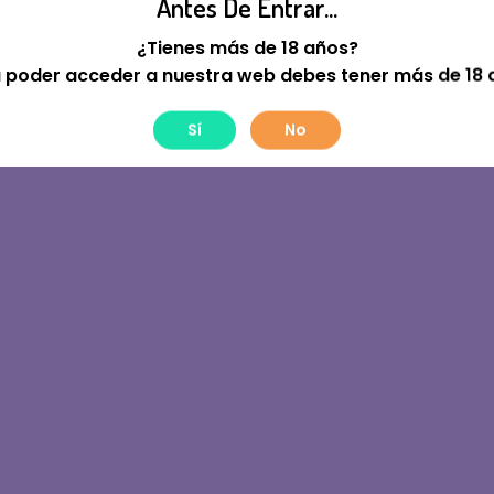
Antes De Entrar...
tre! Estamos Trabajan
¿Tienes más de 18 años?
 poder acceder a nuestra web debes tener más de 18 
Sí
No