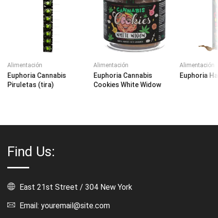
Alimentación
Alimentación
Alimentación
Euphoria Cannabis
Euphoria Cannabis
Euphoria Ha
Piruletas (tira)
Cookies White Widow
Find Us:
East 21st Street / 304 New York
Email: youremail@site.com