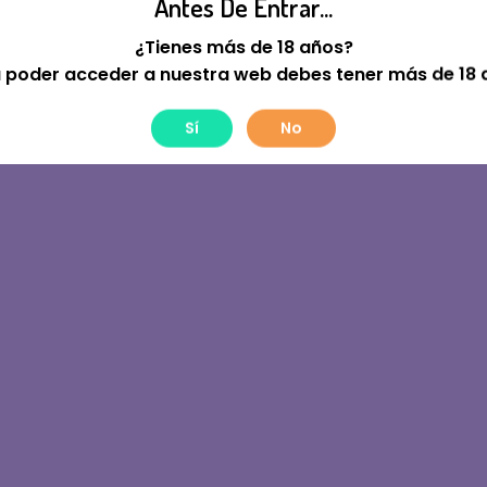
Antes De Entrar...
tre! Estamos Trabajan
¿Tienes más de 18 años?
 poder acceder a nuestra web debes tener más de 18 
Sí
No