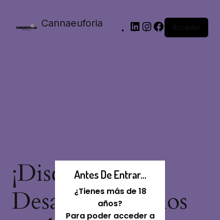
Cannaeuforia
Acceder
¡Disculpa Este
Antes De Entrar...
Desastre! Estamos
¿Tienes más de 18
años?
Para poder acceder a