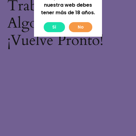
Trabajando En
nuestra web debes
tener más de 18 años.
Algo Increíble,
Sí
No
¡vuelve Pronto!