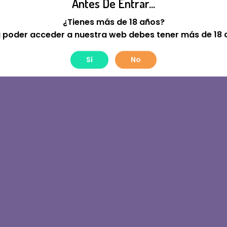
Antes De Entrar...
tre! Estamos Trabajan
¿Tienes más de 18 años?
 poder acceder a nuestra web debes tener más de 18 
Sí
No