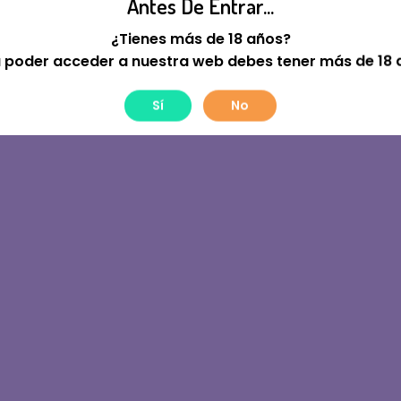
Antes De Entrar...
tre! Estamos Trabajan
¿Tienes más de 18 años?
 poder acceder a nuestra web debes tener más de 18 
Sí
No