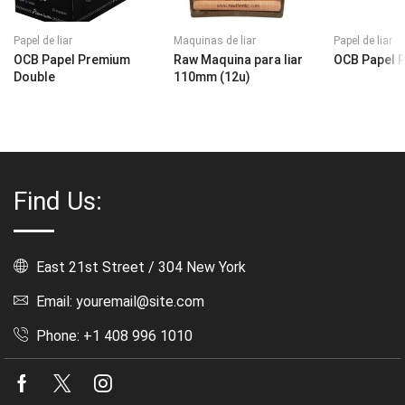
Papel de liar
Maquinas de liar
Papel de liar
OCB Papel Premium
Raw Maquina para liar
OCB Papel 
Double
110mm (12u)
Find Us:
East 21st Street / 304 New York
Email: youremail@site.com
Phone: +1 408 996 1010
Facebook
Twitter
Instagram