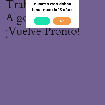
Trabajando En
nuestra web debes
tener más de 18 años.
Algo Increíble,
Sí
No
¡vuelve Pronto!