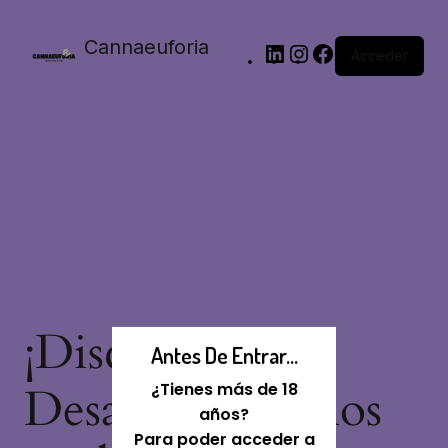
Cannaeuforia
Acceder
¡Disculpa Este
Antes De Entrar...
Desastre! Estamos
¿Tienes más de 18
años?
Para poder acceder a