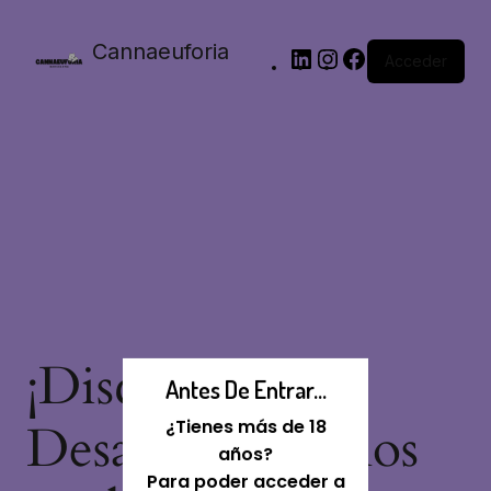
Cannaeuforia
Acceder
¡Disculpa Este
Antes De Entrar...
Desastre! Estamos
¿Tienes más de 18
años?
Para poder acceder a