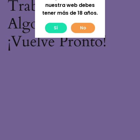
Trabajando En
nuestra web debes
tener más de 18 años.
Algo Increíble,
Sí
No
¡vuelve Pronto!