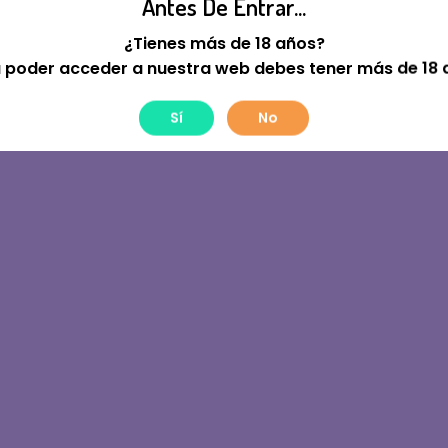
Antes De Entrar...
tre! Estamos Trabajan
¿Tienes más de 18 años?
 poder acceder a nuestra web debes tener más de 18 
Sí
No