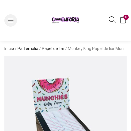
0
Inicio
/
Parfernalia
/
Papel de liar
/ Monkey King Papel de liar Munchies 1 1/4 Ultrathin (MUB11450)