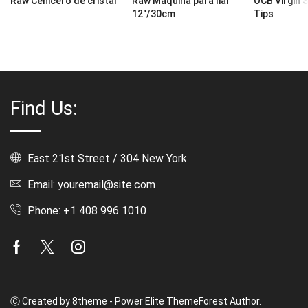
Raw Cenicero de cristal
Raw Maquina para liar
OCB Virgin 
12″/30cm
Tips
Find Us:
East 21st Street / 304 New York
Email: youremail@site.com
Phone: +1 408 996 1010
Facebook
Twitter
Instagram
Ⓒ Created by 8theme - Power Elite ThemeForest Author.