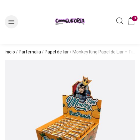
0
Inicio
/
Parfernalia
/
Papel de liar
/ Monkey King Papel de Liar + Tips Pack Olor Ice Peach King Size Slim (MOCPCSIP)