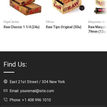
Papel de liar
Filtros
Maquinas de l
Raw Classic 1 1/4 (24u)
Raw Tips Original (50u)
Raw Maquina
79mm (12u)
Find Us:
East 21st Street / 304 New York
Email: youremail@site.com
Phone: +1 408 996 1010