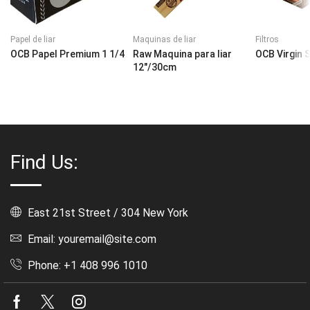
Papel de liar
Maquinas de liar
Filtros
OCB Papel Premium 1 1/4
Raw Maquina para liar
OCB Virgin S
12″/30cm
Find Us:
East 21st Street / 304 New York
Email: youremail@site.com
Phone: +1 408 996 1010
Facebook
Twitter
Instagram