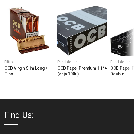
Filtros
Papel de liar
Papel de liar
OCB Virgin Slim Long +
OCB Papel Premium 1 1/4
OCB Papel 
Tips
(caja 100u)
Double
Find Us: