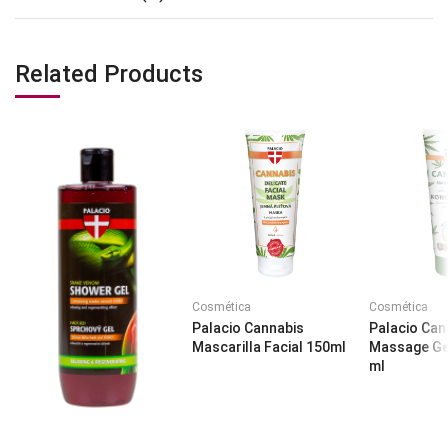
Related Products
Cosmética
Cosmética
Palacio Cannabis
Palacio Can
Mascarilla Facial 150ml
Massage Ge
ml