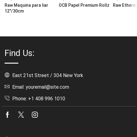
Raw Maquina para liar
OCB Papel Premium Rollz
Raw Etherea
12″/30cm
Find Us:
East 21st Street / 304 New York
Email: youremail@site.com
Phone: +1 408 996 1010
Facebook
Twitter
Instagram