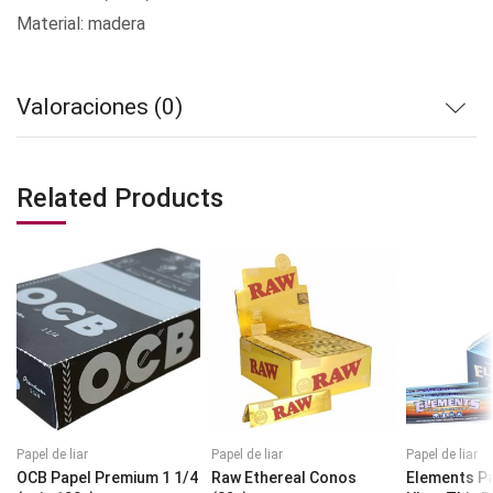
Material: madera
Valoraciones (0)
Related Products
Papel de liar
Papel de liar
Papel de liar
OCB Papel Premium 1 1/4
Raw Ethereal Conos
Elements Pa