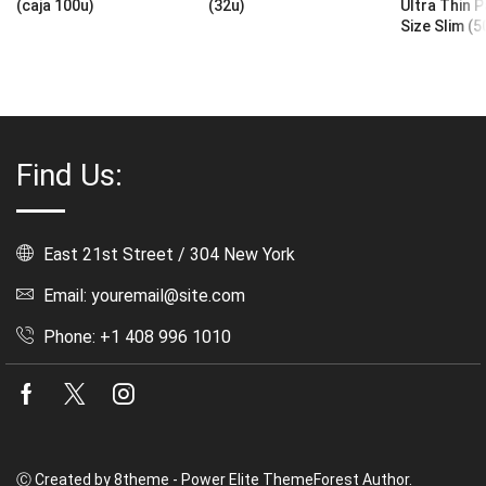
(caja 100u)
(32u)
Ultra Thin 
Size Slim (5
Find Us:
East 21st Street / 304 New York
Email: youremail@site.com
Phone: +1 408 996 1010
Facebook
Twitter
Instagram
Ⓒ Created by 8theme - Power Elite ThemeForest Author.