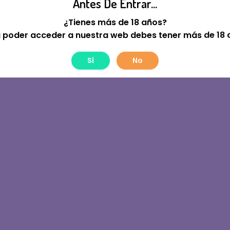
Antes De Entrar...
tre! Estamos Trabajan
¿Tienes más de 18 años?
 poder acceder a nuestra web debes tener más de 18 
Sí
No